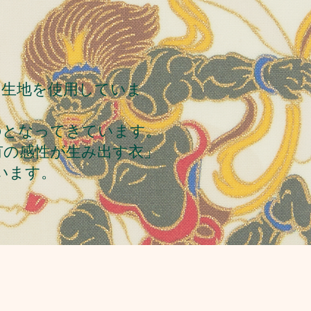
。
た生地を使用していま
のとなってきています。
有の感性が生み出す衣」
います。