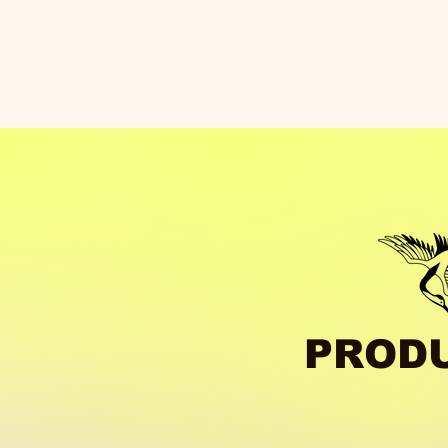
​PROD