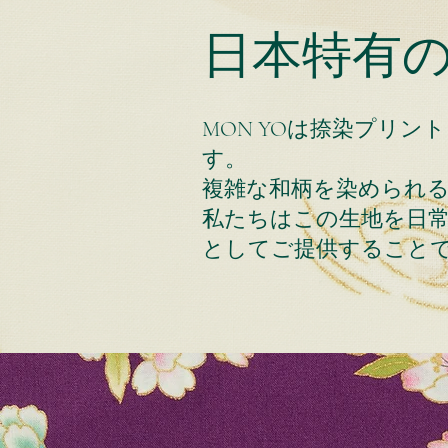
日本特有
MON YOは捺染プリ
す。
複雑な和柄を染められ
私たちはこの生地を日
としてご提供すること