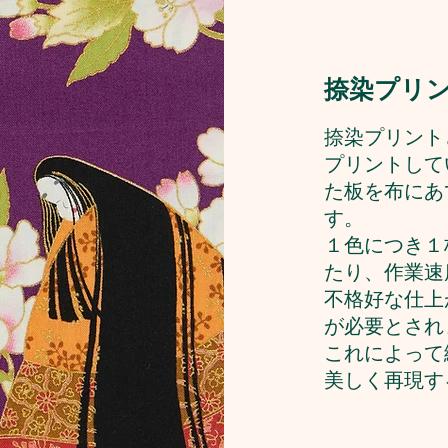
捺染プリ
捺染プリント
プリントして
た板を布にあ
す。
１色につき１
たり、作業速
不格好な仕上
が必要とされ
これによって
美しく再現す